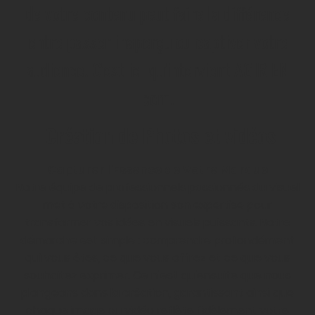
de votre contenu peut faire la différence
entre passer inaperçu ou captiver votre
audience. C'est ici qu'intervient AGIR EN
com.
Création de Photos et vidéos
Capturer l'Essence de Votre Marque
Notre équipe de professionnels passionnés du visuel
met à votre disposition son expertise pour
transformer vos idées en visuels puissants. Notre
démarche est simple : comprendre profondément
qui vous êtes, ce que vous offrez et ce que vous
souhaitez exprimer. Ce n'est qu'ensuite que nous
plongeons dans la création, garantissant ainsi que
chaque image ou vidéo reflète fidèlement votre