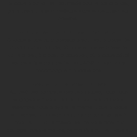
chaque création est optimisée pour le canal choisi,
garantissant ainsi la meilleure expérience utilisateur
possible.
De la Conception à la Post-Production
Chaque étape du processus créatif est cruciale. De
la planification initiale, où nous jetons les bases de
votre projet, à la post-production, où chaque détail
est peaufiné pour perfection, AGIR EN com vous
accompagne à chaque pas.
Des Contenus Personnalisés
Au-delà des compétences techniques, nous nous
engageons à vous fournir un contenu qui vous
ressemble. Nous croyons fermement que chaque
entreprise, chaque produit, a sa propre histoire à
raconter. Et notre mission est de vous aider à la
partager avec le monde, de manière authentique et