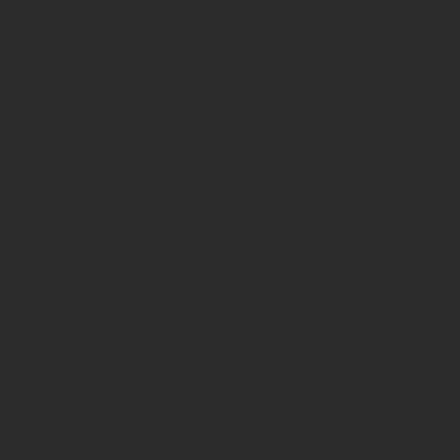
essence de marque.
Vidéos d'Entreprise et Reportages Photo
Les vidéos d'entreprise et les reportages photo ne
sont pas simplement des outils de communication.
Ils sont le reflet de votre culture, de vos valeurs, et
de votre proposition unique. En confiant cette
mission à AGIR EN com, vous optez pour des
contenus visuels qui résonnent, qui inspirent et qui
engagent.
Optimisation pour le Digital
Avec l'évolution rapide des plateformes en ligne, il
est essentiel que votre contenu soit adapté pour
chaque canal de distribution. Qu'il s'agisse de vidéos
promotionnelles pour Instagram, de reportages
photo pour votre site web ou de publicités pour les
plateformes de streaming, nous nous assurons que