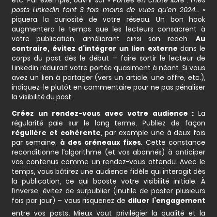
etc. Par exemple, ouvrir sur
« Portée en chute libre : mes
posts LinkedIn font 3 fois moins de vues qu’en 2024… »
piquera la curiosité de votre réseau. Un bon hook
augmentera le temps que les lecteurs consacrent à
votre publication, améliorant ainsi son reach.
Au
contraire, évitez d’intégrer un lien externe
dans le
corps du post dès le début – faire sortir le lecteur de
LinkedIn réduirait votre portée quasiment à néant. Si vous
avez un lien à partager (vers un article, une offre, etc.),
indiquez-le plutôt en commentaire pour ne pas pénaliser
la visibilité du post.
Créez un rendez-vous avec votre audience :
La
régularité paie sur le long terme. Publiez de façon
régulière et cohérente
, par exemple une à deux fois
par semaine,
à des créneaux fixes
. Cette constance
reconditionne l’algorithme (et vos abonnés) à anticiper
vos contenus comme un rendez-vous attendu. Avec le
temps, vous bâtirez une audience fidèle qui interagit dès
la publication, ce qui booste votre visibilité initiale. À
l’inverse, évitez de surpublier (inutile de poster plusieurs
fois par jour) – vous risqueriez de
diluer l’engagement
.
entre vos posts
Mieux vaut privilégier la qualité et la