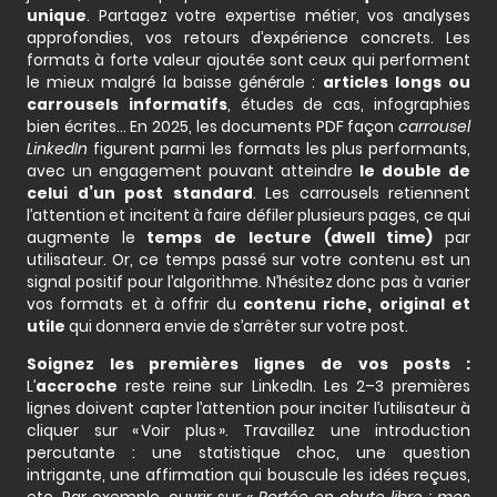
unique
. Partagez votre expertise métier, vos analyses
approfondies, vos retours d’expérience concrets. Les
formats à forte valeur ajoutée sont ceux qui performent
le mieux malgré la baisse générale :
articles longs ou
carrousels informatifs
, études de cas, infographies
bien écrites… En 2025, les documents PDF façon
carrousel
LinkedIn
figurent parmi les formats les plus performants,
avec un engagement pouvant atteindre
le double de
celui d’un post standard
. Les carrousels retiennent
l’attention et incitent à faire défiler plusieurs pages, ce qui
augmente le
temps de lecture (dwell time)
par
utilisateur. Or, ce temps passé sur votre contenu est un
signal positif pour l’algorithme. N’hésitez donc pas à varier
vos formats et à offrir du
contenu riche, original et
utile
qui donnera envie de s’arrêter sur votre post.
Soignez les premières lignes de vos posts :
L’
accroche
reste reine sur LinkedIn. Les 2–3 premières
lignes doivent capter l’attention pour inciter l’utilisateur à
cliquer sur « Voir plus ». Travaillez une introduction
percutante : une statistique choc, une question
intrigante, une affirmation qui bouscule les idées reçues,