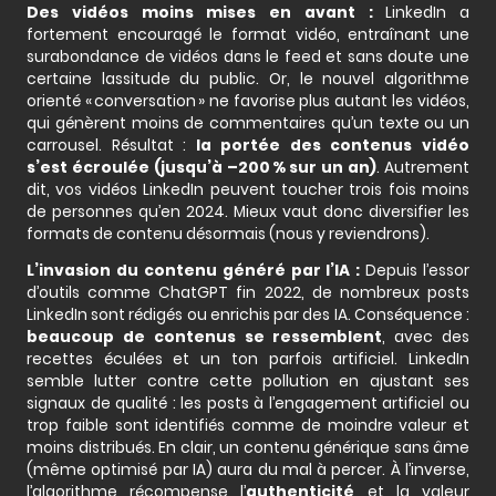
Des vidéos moins mises en avant :
LinkedIn a
fortement encouragé le format vidéo, entraînant une
surabondance de vidéos dans le feed et sans doute une
certaine lassitude du public. Or, le nouvel algorithme
orienté « conversation » ne favorise plus autant les vidéos,
qui génèrent moins de commentaires qu’un texte ou un
carrousel. Résultat :
la portée des contenus vidéo
s’est écroulée (jusqu’à –200 % sur un an)
. Autrement
dit, vos vidéos LinkedIn peuvent toucher trois fois moins
de personnes qu’en 2024. Mieux vaut donc diversifier les
formats de contenu désormais (nous y reviendrons).
L’invasion du contenu généré par l’IA :
Depuis l’essor
d’outils comme ChatGPT fin 2022, de nombreux posts
LinkedIn sont rédigés ou enrichis par des IA. Conséquence :
beaucoup de contenus se ressemblent
, avec des
recettes éculées et un ton parfois artificiel. LinkedIn
semble lutter contre cette pollution en ajustant ses
signaux de qualité : les posts à l’engagement artificiel ou
trop faible sont identifiés comme de moindre valeur et
moins distribués. En clair, un contenu générique sans âme
(même optimisé par IA) aura du mal à percer. À l’inverse,
l’algorithme récompense l’
authenticité
et la valeur